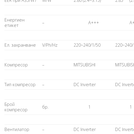
ЕЕR при A35/W7
W/W
2.80 (2.4~3.15)
2.85
(2
Енергиен
–
А+++
А
етикет
Ел. захранване
V/Ph/Hz
220~240/1/50
220~240/
Компресор
–
MITSUBISHI
MITSUBIS
Тип компресор
–
DC Inverter
DC Invert
Брой
бр.
1
1
компресор
Вентилатор
–
DC Inverter
DC Invert