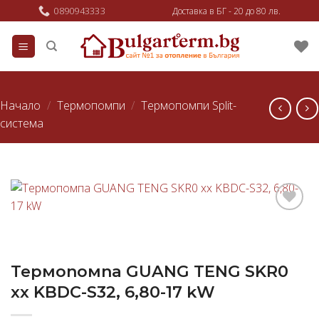
Skip
0890943333
Доставка в БГ - 20 до 80 лв.
to
content
Начало
/
Термопомпи
/
Термопомпи Split-
система
Добави
в
любими
Термопомпа GUANG TENG SKR0
xx KBDC-S32, 6,80-17 kW