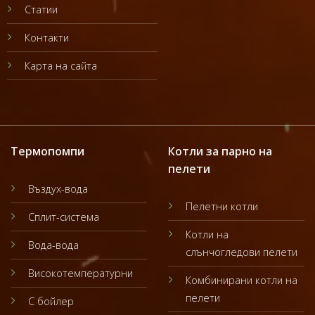
Статии
Контакти
Карта на сайта
Термопомпи
Котли за парно на
пелети
Въздух-вода
Пелетни котли
Сплит-система
Котли на
Вода-вода
слънчогледови пелети
Високотемпературни
Комбинирани котли на
пелети
С бойлер