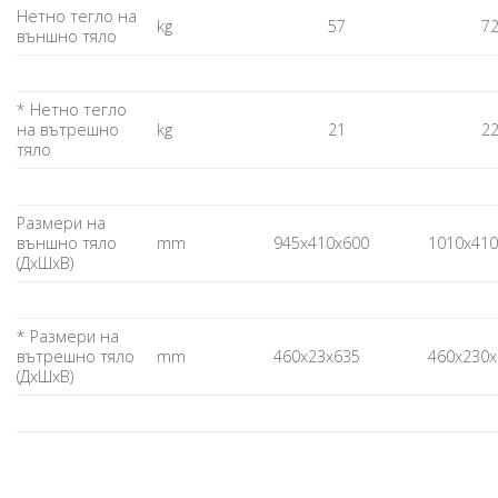
Нетно тегло на
kg
57
7
външно тяло
* Нетно тегло
на вътрешно
kg
21
2
тяло
Размери на
външно тяло
mm
945х410х600
1010х410
(ДхШхВ)
* Размери на
вътрешно тяло
mm
460х23х635
460х230х
(ДхШхВ)