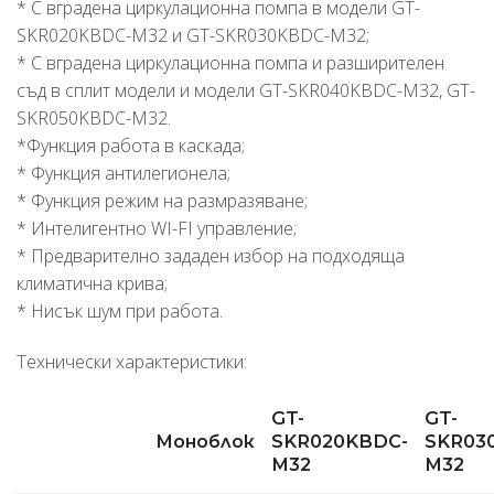
* С вградена циркулационна помпа в модели GT-
SKR020KBDC-M32 и GT-SKR030KBDC-M32;
* С вградена циркулационна помпа и разширителен
съд в сплит модели и модели GT-SKR040KBDC-M32, GT-
SKR050KBDC-M32.
*Функция работа в каскада;
* Функция антилегионела;
* Функция режим на размразяване;
* Интелигентно WI-FI управление;
* Предварително зададен избор на подходяща
климатична крива;
* Нисък шум при работа.
Технически характеристики:
GT-
GT-
Моноблок
SKR020KBDC-
SKR03
М32
М32