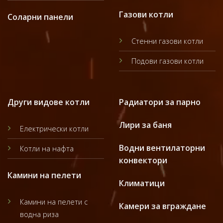
Газови котли
Соларни панели
Стенни газови котли
Подови газови котли
Други видове котли
Радиатори за парно
Лири за баня
Електрически котли
Водни вентилаторни
Котли на нафта
конвектори
Камини на пелети
Климатици
Камини на пелети с
Камери за вграждане
водна риза