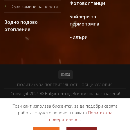
Фотоволтаици
Сухи камини на пелети
Бойлери за
Водно подово
термопомпа
отопление
Чилъри
ПОЛИТИКА ЗА ПОВЕРИТЕЛНОСТ
ОБЩИ УСЛОВИЯ
Copyright 2024 ©
Bulgarterm.bg
Всички права запазени!
Този сайт използва бисквитки, за да подобри своята
работа. Научете повече в нашата
Политика за
поверителност
.