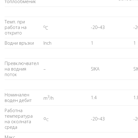
топлообменик
Темп. при
o
работа на
-20~43
-
C
открито
Водни връзки
Inch
1
1
Превключвател
на водния
–
SIKA
SI
поток
Номинален
3
1.4
1.
m
/h
воден дебит
Работна
температура
o
-20~43
-
C
на околната
среда
Макс.