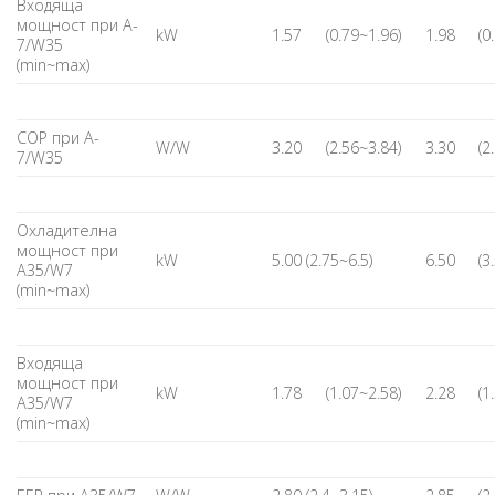
Входяща
мощност при A-
kW
1.57
(0.79~1.96)
1.98
(0
7/W35
(min~max)
COP при A-
W/W
3.20
(2.56~3.84)
3.30
(2
7/W35
Охладителна
мощност при
kW
5.00 (2.75~6.5)
6.50
(3
A35/W7
(min~max)
Входяща
мощност при
kW
1.78
(1.07~2.58)
2.28
(1
A35/W7
(min~max)