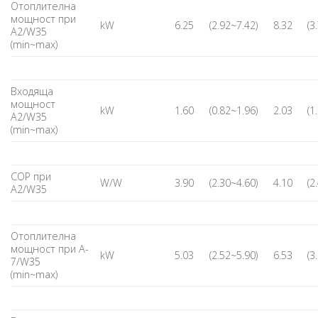
Отоплителна
мощност при
kW
6.25
(2.92~7.42)
8.32
(3
А2/W35
(min~max)
Входяща
мощност
kW
1.60
(0.82~1.96)
2.03
(1
А2/W35
(min~max)
COP при
W/W
3.90
(2.30~4.60)
4.10
(2
А2/W35
Отоплителна
мощност при A-
kW
5.03
(2.52~5.90)
6.53
(3
7/W35
(min~max)