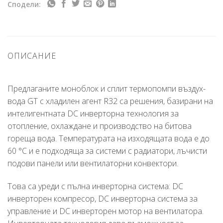
Сподели:
ОПИСАНИЕ
Предлаганите моноблок и сплит термопомпи въздух-
вода GT с хладилен агент R32 са решения, базирани на
интелигентната DC инверторна технология за
отопление, охлаждане и производство на битова
гореща вода. Температурата на изходящата вода е до
60 °C и е подходяща за системи с радиатори, лъчисти
подови панели или вентилаторни конвектори.
Това са уреди с пълна инверторна система: DC
инверторен компресор, DC инверторна система за
управление и DC инверторен мотор на вентилатора.