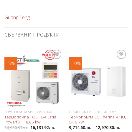
Guang Teng
СВЪРЗАНИ ПРОДУКТИ
-5%
-10%
Добави
Добави
в
в
любими
любими
ТЕРМОПОМПИ SPLIT-СИСТЕМА
ТЕРМОПОМПИ SPLIT-СИСТЕМА
Термопомпа TOSHIBA Estia
Термопомпа LG Therma V HU,
Powerfull, 18,05 kW
5-16 kW
16,980.97
лв.
16,131.92
лв.
9,714.60
лв.
–
12,970.80
лв.