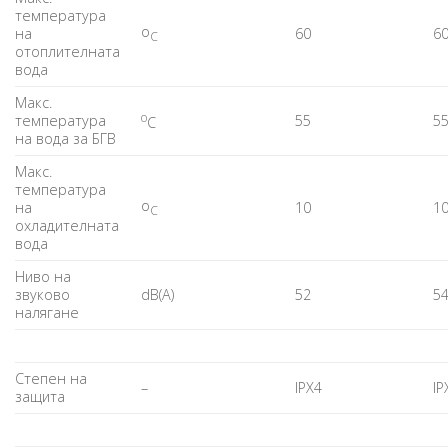
температура
o
на
60
6
C
отоплителната
вода
Maкс.
o
температура
55
5
C
на вода за БГВ
Макс.
температура
o
на
10
1
C
охладителната
вода
Ниво на
звуково
dB(A)
52
5
налягане
Степен на
–
IPX4
IP
защита