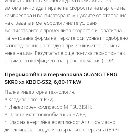
Инверторната технология дава възможност за
автоматично адаптиране на скоростта на въртене на
компресора и вентилатора към нуждите от отопление
на сградата и метеорологичните условия.
Вентилаторите с променлива скорост с иновативна
патентована форма на перките осигуряват подобрено
разпределение на въздуха при изключително ниски
нива на шум. Резултатът е още по-тиха термопомпа с
оптимален коефициент на трансформация (COP).
Предимства на термопомпа GUANG TENG
SKR0 xx KBDC-S32, 6,80-17 kW:
Пълна инверторна технология;
* Хладилен агент R32;
* Инверторен компресор MITSUBISHI;
* Пластинчат топлообменник SWEP;
* Клас на енергийна ефективност A+++, съгласно
директива за продукти, свързани с енергията (ERP);