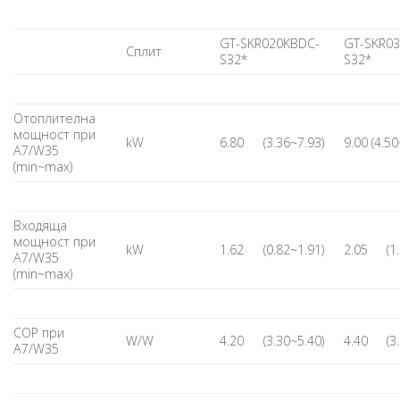
GT-SKR020KBDC-
GT-SKR0
Сплит
S32*
S32*
Отоплителна
мощност при
kW
6.80
(3.36~7.93)
9.00 (4.5
А7/W35
(min~max)
Входяща
мощност при
kW
1.62
(0.82~1.91)
2.05
(1
А7/W35
(min~max)
COP при
W/W
4.20
(3.30~5.40)
4.40
(3
А7/W35