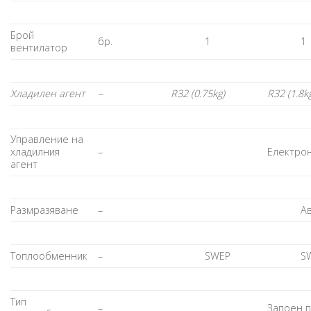
Брой
бр.
1
1
вентилатор
Хладилен агент
–
R32 (0.75kg)
R32 (1.8k
Управление на
хладилния
–
Електро
агент
Размразяване
–
А
Топлообменник
–
SWEP
S
Тип
–
Запоен 